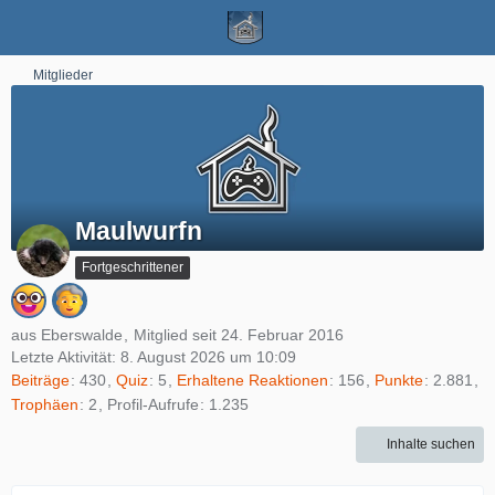
Mitglieder
Maulwurfn
Fortgeschrittener
aus Eberswalde
Mitglied seit 24. Februar 2016
Letzte Aktivität:
8. August 2026 um 10:09
Beiträge
430
Quiz
5
Erhaltene Reaktionen
156
Punkte
2.881
Trophäen
2
Profil-Aufrufe
1.235
Inhalte suchen