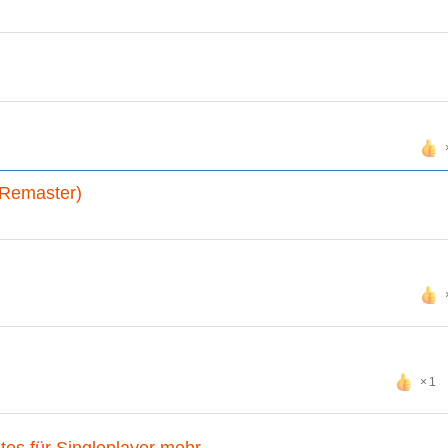
-Remaster)
1
es für Singleplayer mehr