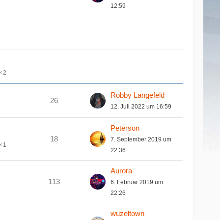
12:59
2
Robby Langefeld
26
12. Juli 2022 um 16:59
Peterson
18
7. September 2019 um
1
22:36
Aurora
113
6. Februar 2019 um
22:26
wuzeltown