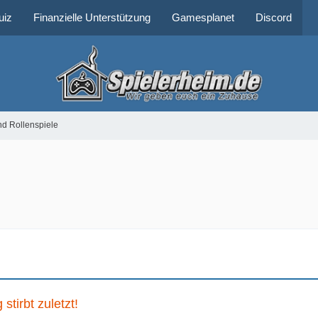
uiz
Finanzielle Unterstützung
Gamesplanet
Discord
nd Rollenspiele
tirbt zuletzt!