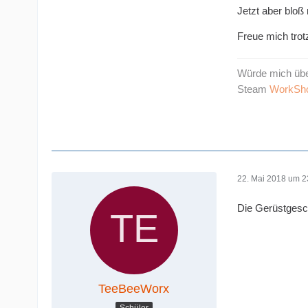
Jetzt aber bloß
Freue mich trot
Würde mich üb
Steam
WorkSh
22. Mai 2018 um 2
Die Gerüstgesch
TeeBeeWorx