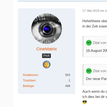
17. Mai 2018 um 1
Hehehheee obwoh
in der Zeit sowe
Zitat von
CineMatrix
16.August 20
Profi
Zitat von
Reaktionen
503
Der neue Park
Trophäen
1
Beiträge
498
Auch wenn du de
ich dies bei di