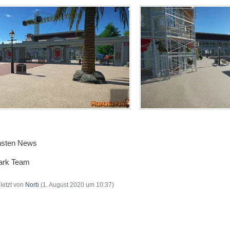
hsten News
Park Team
uletzt von
Norb
(
1. August 2020 um 10:37
)