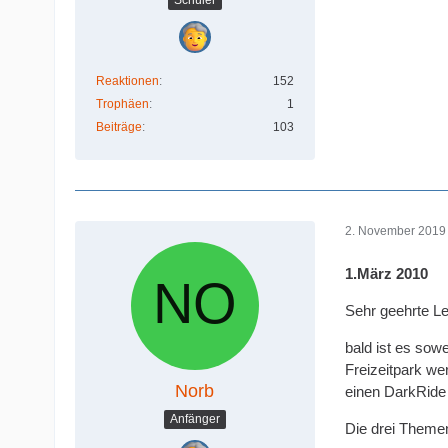
Schüler
Reaktionen
152
Trophäen
1
Beiträge
103
2. November 2019
1.März 2010
Sehr geehrte Le
bald ist es sow
Freizeitpark we
Norb
einen DarkRide 
Anfänger
Die drei Theme