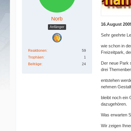
Norb
16.August 200
Anfänger
Sehr geehrte Le
wie schon in d
Reaktionen
59
Freizeitpark, d
Trophäen
1
Der neue Park so
Beiträge
24
drei Themenbere
entstehen werde
nehmen Gestalt 
bleibt noch ein
dazugehören.
Was erwarten Si
Wir zeigen Ihnen